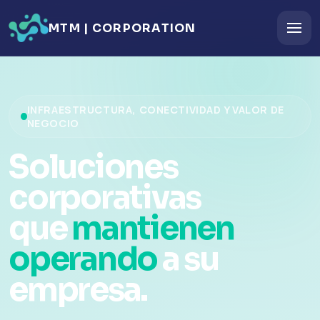
MTM | CORPORATION
INFRAESTRUCTURA, CONECTIVIDAD Y VALOR DE
NEGOCIO
Soluciones
corporativas
que
mantienen
operando
a su
empresa.