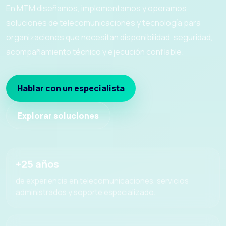
En MTM diseñamos, implementamos y operamos
soluciones de telecomunicaciones y tecnología para
organizaciones que necesitan disponibilidad, seguridad,
acompañamiento técnico y ejecución confiable.
Hablar con un especialista
Explorar soluciones
+25 años
de experiencia en telecomunicaciones, servicios
administrados y soporte especializado.