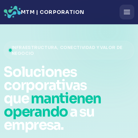
MTM | CORPORATION
INFRAESTRUCTURA, CONECTIVIDAD Y VALOR DE
NEGOCIO
Soluciones
corporativas
que
mantienen
operando
a su
empresa.