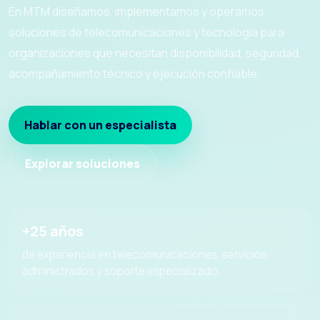
En MTM diseñamos, implementamos y operamos
soluciones de telecomunicaciones y tecnología para
organizaciones que necesitan disponibilidad, seguridad,
acompañamiento técnico y ejecución confiable.
Hablar con un especialista
Explorar soluciones
+25 años
de experiencia en telecomunicaciones, servicios
administrados y soporte especializado.